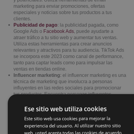
marketing para enviar promociones, ofertas
especiales y noticias sobre tus productos a tus
clientes.
: la publicidad pagada, como
Publicidad de pago
Google Ads o
Facebook Ads
, puede ayudarte a
atraer tráfico a tu sitio web y aumentar tus ventas.
Utiliza estas herramientas para crear anuncios
relevantes y atractivos para tu audiencia. TikTok Ads
se incorpora este 2023 como canal de performance,
tanto para captar leads como para impulsar las
ventas en tiendas online.
Influencer marketing
: el influencer marketing es una
técnica de marketing que involucra a personas
influyentes en las redes sociales para promocionar
tus productos. Encuentra personas influyentes
relevantes para tu nicho de mercado y colabora con
ellos para promocionar tus productos.
Ese sitio web utiliza cookies
Marketing automation
: automatizar el contenido de
Este sitio web usa cookies para mejorar la
la web y el envío de mailings en función de
experiencia del usuario. Al utilizar nuestro sitio
determinadas condiciones y comportamientos de los
usuarios en el sitio web. Como partner de Connectif,
web, usted acepta todas las cookies de acuerdo