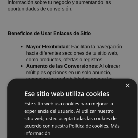
información sobre tu negocio y aumentando las
oportunidades de conversión.
Beneficios de Usar Enlaces de Sitio
Mayor Flexibilidad
: Facilitan la navegación
hacia diferentes secciones de tu sitio web,
como productos, ofertas o registros.
Aumento de las Conversiones
: Al ofrecer
múltiples opciones en un solo anuncio,
aumentan las probabilidades de que los
×
usuarios encuentren algo relevante.
Mejor Seguimiento
: Los parámetros de URL
Ese sitio web utiliza cookies
permiten rastrear cuál de los enlaces recibe
Este sitio web usa cookies para mejorar la
más clics, facilitando el análisis de su
experiencia del usuario. Al utilizar nuestro
efectividad.
sitio web, usted acepta todas las cookies de
Cómo Crear Anuncios con Enlaces de Sitio en el
acuerdo con nuestra Política de cookies.
Más
Administrador de Anuncios
información