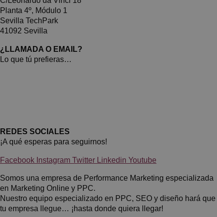
C/Leonardo da Vinci 18
Planta 4º, Módulo 1
Sevilla TechPark
41092 Sevilla
¿LLAMADA O EMAIL?
Lo que tú prefieras…
955
12
44
88
670 44
73
57
gestion@impulsoh
.
com
REDES SOCIALES
¡A qué esperas para seguirnos!
Facebook
Instagram
Twitter
Linkedin
Youtube
Somos una empresa de Performance Marketing especializada
en Marketing Online y PPC.
Nuestro equipo especializado en PPC, SEO y diseño hará que
tu empresa llegue… ¡hasta donde quiera llegar!