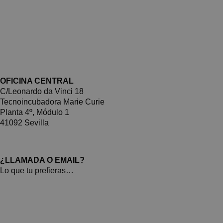
OFICINA CENTRAL
C/Leonardo da Vinci 18
Tecnoincubadora Marie Curie
Planta 4º, Módulo 1
41092 Sevilla
¿LLAMADA O EMAIL?
Lo que tu prefieras…
955 12 44 88
670 44 73 57