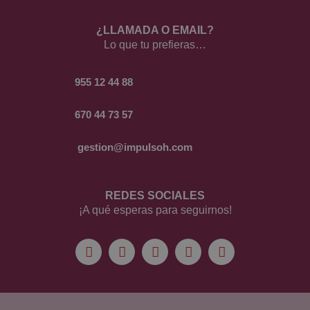
¿LLAMADA O EMAIL?
Lo que tu prefieras…
955 12 44 88
670 44 73 57
gestion@impulsoh.com
REDES SOCIALES
¡A qué esperas para seguirnos!
F
I
T
L
Y
a
n
w
i
o
c
s
i
n
u
e
t
t
k
t
b
a
t
e
u